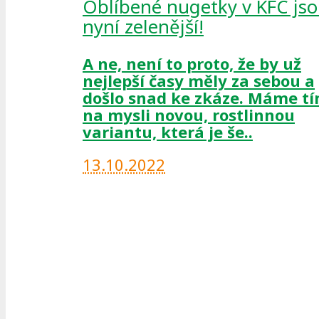
Oblíbené nugetky v KFC js
nyní zelenější!
A ne, není to proto, že by už
nejlepší časy měly za sebou a
došlo snad ke zkáze. Máme t
na mysli novou, rostlinnou
variantu, která je še..
13.10.2022