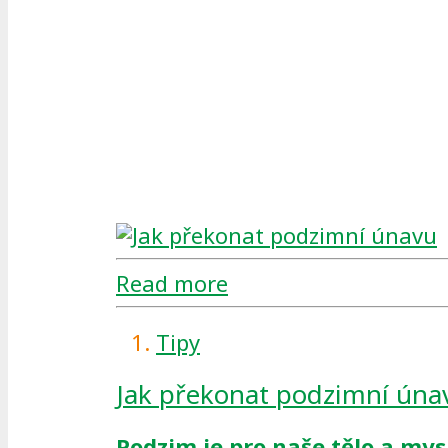
Read more
Tipy
Jak překonat podzimní úna
Podzim je pro naše tělo a mys