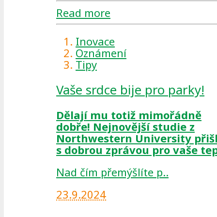
Read more
Inovace
Oznámení
Tipy
Vaše srdce bije pro parky!
Dělají mu totiž mimořádně
dobře! Nejnovější studie z
Northwestern University přiš
s dobrou zprávou pro vaše te
Nad čím přemýšlíte p..
23.9.2024