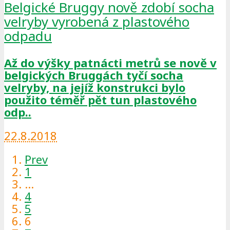
Belgické Bruggy nově zdobí socha
velryby vyrobená z plastového
odpadu
Až do výšky patnácti metrů se nově v
belgických Bruggách tyčí socha
velryby, na jejíž konstrukci bylo
použito téměř pět tun plastového
odp..
22.8.2018
Prev
1
…
4
5
6