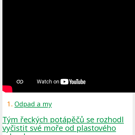
Odpad a my
Tým řeckých potápěčů se rozhodl
vyčistit své moře od plastového