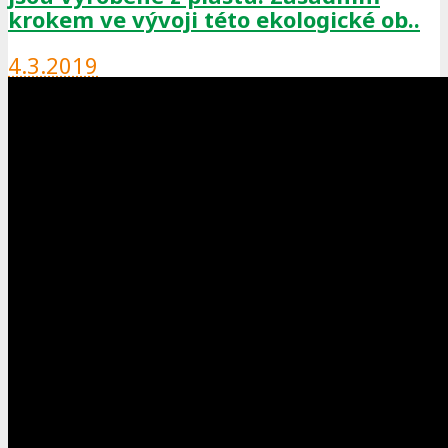
krokem ve vývoji této ekologické ob..
4.3.2019