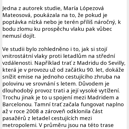
Jedna z autorek studie, María Lópezová
Mateosová, poukázala na to, že pokud je
poptávka nízká nebo je terén příliš náročný, k
bodu zlomu ku prospěchu vlaku pak vůbec
nemusí dojít.
Ve studii bylo zohledněno i to, jak si stojí
vnitrostátní vlaky proti letadlům na střední
vzdálenosti. Například trať z Madridu do Sevilly,
která je v provozu už od začátku 90. let, dokáže
snížit emise na jednoho cestujícího zhruba na
polovinu ve srovnání s letem. Důvodem je
dlouhodobý provoz trati a její vysoké vytížení.
Trochu jinak je to u spojení mezi Madridem a
Barcelonou. Tamní trať začala fungovat naplno
až v roce 2008 a zároveň odklonila část
pasažérů z letadel cestujících mezi
metropolemi. V průměru jsou na této trase