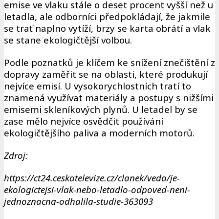
emise ve vlaku stále o deset procent vyšší než u
letadla, ale odborníci předpokládají, že jakmile
se trať naplno vytíží, brzy se karta obrátí a vlak
se stane ekologičtější volbou.
Podle poznatků je klíčem ke snížení znečištění z
dopravy zaměřit se na oblasti, které produkují
nejvíce emisí. U vysokorychlostních tratí to
znamená využívat materiály a postupy s nižšími
emisemi skleníkových plynů. U letadel by se
zase mělo nejvíce osvědčit používání
ekologičtějšího paliva a moderních motorů.
Zdroj:
https://ct24.ceskatelevize.cz/clanek/veda/je-
ekologictejsi-vlak-nebo-letadlo-odpoved-neni-
jednoznacna-odhalila-studie-363093