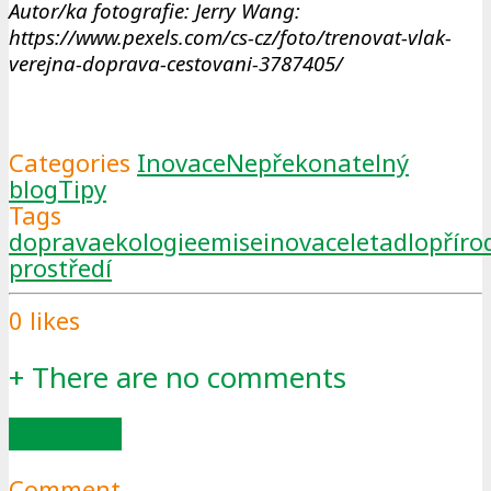
Autor/ka fotografie: Jerry Wang:
https://www.pexels.com/cs-cz/foto/trenovat-vlak-
verejna-doprava-cestovani-3787405/
Categories
Inovace
Nepřekonatelný
blog
Tipy
Tags
doprava
ekologie
emise
inovace
letadlo
příro
prostředí
0
likes
+
There are no comments
Add yours
Comment