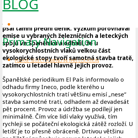
BLOG
než letadla, alespoň pokud je trať vysoce
vytížená. Zajímavou informaci přinesla studie
jedné španělské státní společnosti, o které
psal tamní přední deník. Výzkum porovnával
emise u vybraných železničních a leteckých
Primary Navigation
spojů ve Španělsku a odhalil, že u
vysokorychlostních vlaků velkou část
ekologické stopy tvoří samotná stavba tratě,
PLEASE SELECT A MENU IN THIS LOCATION
zatímco u letadel hlavně jejich provoz.
Španělské periodikum El País informovalo o
odhadu firmy Ineco, podle kterého u
vysokorychlostních tratí většinu emisí „nese“
stavba samotné trati, odhadem až devadesát
pět procent. Provoz a údržba se podílejí jen
minimálně. Čím více lidí vlaky využívá, tím
rychleji se počáteční ekologická zátěž rozloží. U
letišť je to přesně obráceně. Drtivou většinu