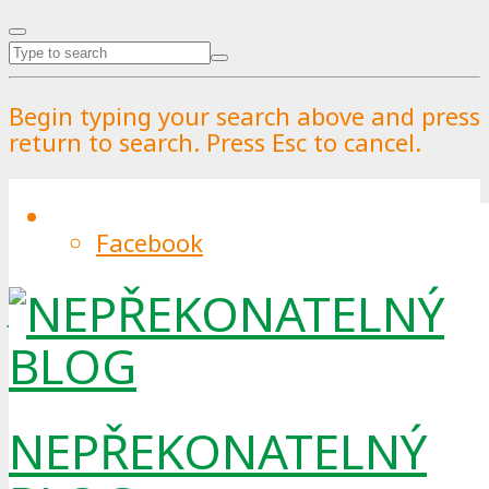
Begin typing your search above and press
return to search. Press Esc to cancel.
Facebook
Vlak versus letadlo: Kdo je šetrnější
k planetě? Odpověď není tak
jednoduchá
By
Pražské služby
.
Published on
1.12.2025
.
7.12.2025
0
NEPŘEKONATELNÝ
Rychlovlaky lze brát jako ekologičtější volbu