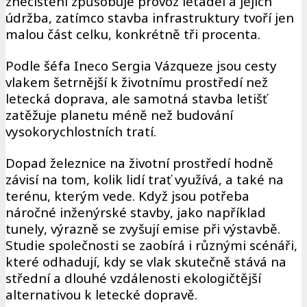
znečištění způsobuje provoz letadel a jejich
údržba, zatímco stavba infrastruktury tvoří jen
malou část celku, konkrétně tři procenta.
Podle šéfa Ineco Sergia Vázqueze jsou cesty
vlakem šetrnější k životnímu prostředí než
letecká doprava, ale samotná stavba letišť
zatěžuje planetu méně než budování
vysokorychlostních tratí.
Dopad železnice na životní prostředí hodně
závisí na tom, kolik lidí trať využívá, a také na
terénu, kterým vede. Když jsou potřeba
náročné inženýrské stavby, jako například
tunely, výrazně se zvyšují emise při výstavbě.
Studie společnosti se zaobírá i různými scénáři,
které odhadují, kdy se vlak skutečně stává na
střední a dlouhé vzdálenosti ekologičtější
alternativou k letecké dopravě.