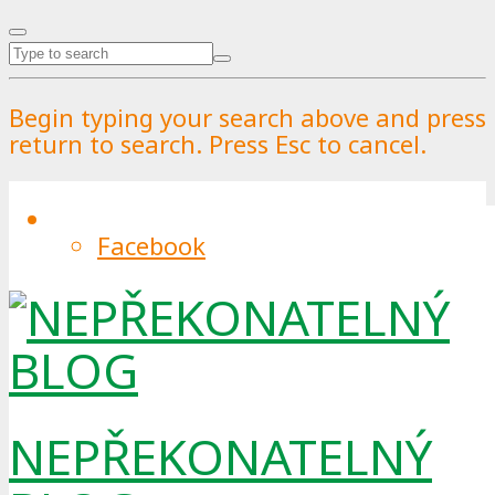
Begin typing your search above and press
return to search. Press Esc to cancel.
Facebook
Úklid v Praze funguje na baterky! A
může čím dál častěji
By
Pražské služby
.
Published on
29.5.2023
.
0
NEPŘEKONATELNÝ
Pražské služby se připravují na elektrickou
budoucnost a plnění závazků, vyplývajících