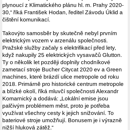
plynoucí z Klimatického plánu hl. m. Prahy 2020-
30,“ říká František Hodan, ředitel Závodu Úklid a
čištění komunikací.
Takovýto samosběr by skutečně nebyl prvním
elektrickým vozem v arzenálu společnosti.
Pražské služby začaly s elektrifikací před lety,
když nakupily 25 elektrických vysavačů Glutton.
Ty o několik let později doplnily chodníkové
zametací stroje Bucher Citycat 2020 ev a Green
machines, které brázdí ulice metropole od roku
2018. Primárně pro historické centrum metropole
a blízké okolí, říká mluvčí společnosti Alexandr
Komarnický a dodává: „Lokální emise jsou
palčivým problémem měst, proto je potřeba
využívat všechny cesty k jejich snižování. To
bateriové stroje umožňují. Bonusem je i výrazně
nižší hluková zátěž.“