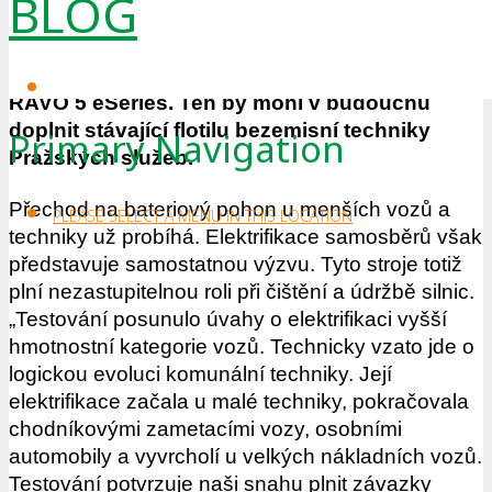
BLOG
z Klimatického plánu hlavního města. Firma
otestovala v polovině května v centru
metropole elektrický samosběrný vůz značky
RAVO 5 eSeries. Ten by mohl v budoucnu
doplnit stávající flotilu bezemisní techniky
Primary Navigation
Pražských služeb.
Přechod na bateriový pohon u menších vozů a
PLEASE SELECT A MENU IN THIS LOCATION
techniky už probíhá. Elektrifikace samosběrů však
představuje samostatnou výzvu. Tyto stroje totiž
plní nezastupitelnou roli při čištění a údržbě silnic.
„Testování posunulo úvahy o elektrifikaci vyšší
hmotnostní kategorie vozů. Technicky vzato jde o
logickou evoluci komunální techniky. Její
elektrifikace začala u malé techniky, pokračovala
chodníkovými zametacími vozy, osobními
automobily a vyvrcholí u velkých nákladních vozů.
Testování potvrzuje naši snahu plnit závazky