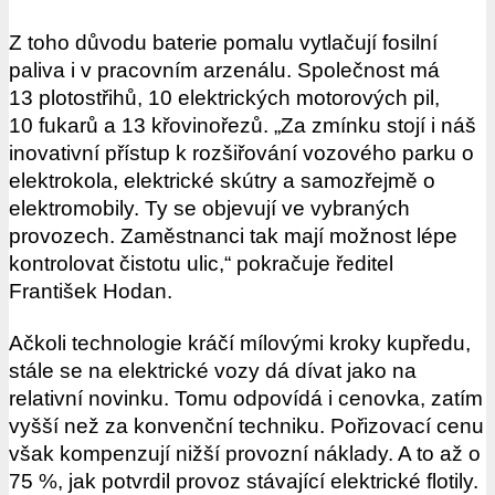
Z toho důvodu baterie pomalu vytlačují fosilní
paliva i v pracovním arzenálu. Společnost má
13 plotostřihů, 10 elektrických motorových pil,
10 fukarů a 13 křovinořezů. „Za zmínku stojí i náš
inovativní přístup k rozšiřování vozového parku o
elektrokola, elektrické skútry a samozřejmě o
elektromobily. Ty se objevují ve vybraných
provozech. Zaměstnanci tak mají možnost lépe
kontrolovat čistotu ulic,“ pokračuje ředitel
František Hodan.
Ačkoli technologie kráčí mílovými kroky kupředu,
stále se na elektrické vozy dá dívat jako na
relativní novinku. Tomu odpovídá i cenovka, zatím
vyšší než za konvenční techniku. Pořizovací cenu
však kompenzují nižší provozní náklady. A to až o
75 %, jak potvrdil provoz stávající elektrické flotily.