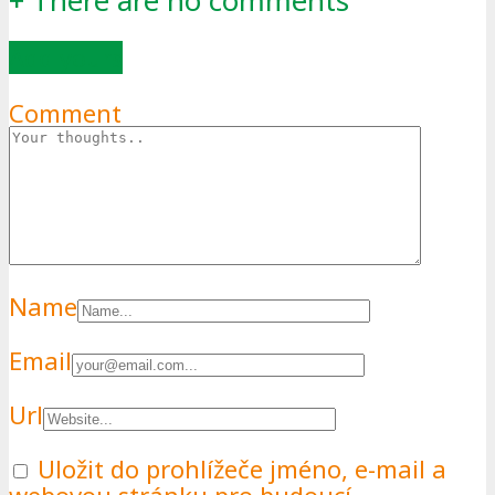
+
There are no comments
Add yours
Comment
Name
Email
Url
Uložit do prohlížeče jméno, e-mail a
webovou stránku pro budoucí