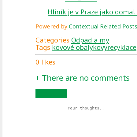
Hliník je v Praze jako doma
Powered by
Contextual Related Post
Categories
Odpad a my
Tags
kovové obaly
kovy
recyklace
0
likes
+
There are no comments
Add yours