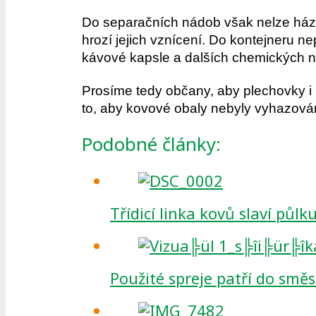
Do separačních nádob však nelze házet
hrozí jejich vznícení. Do kontejneru ne
kávové kapsle a dalších chemických 
Prosíme tedy občany, aby plechovky i 
to, aby kovové obaly nebyly vyhazovány
Podobné články:
Třídicí linka kovů slaví půlk
Použité spreje patří do sm