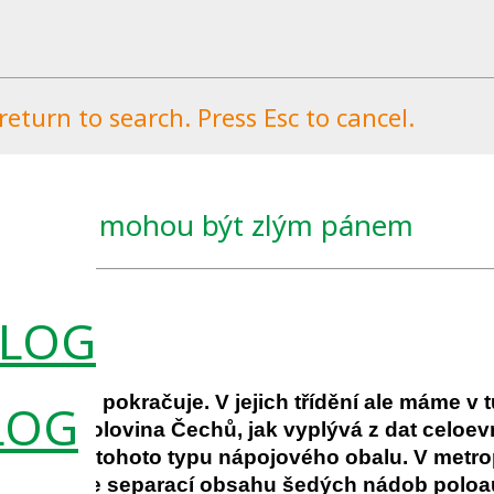
eturn to search. Press Esc to cancel.
hou, ale mohou být zlým pánem
2022
0
h obalů pokračuje. V jejich třídění ale máme v
LOG
 téměř polovina Čechů, jak vyplývá z dat celoev
 recyklaci tohoto typu nápojového obalu. V metrop
 pomáhá se separací obsahu šedých nádob poloa