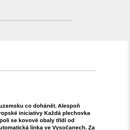
 tuzemsku co dohánět. Alespoň
ropské iniciativy Každá plechovka
oli se kovové obaly třídí od
utomatická linka ve Vysočanech. Za