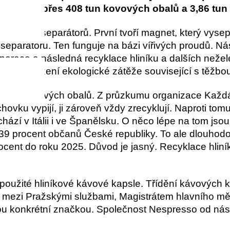
zpracovala přes 408 tun kovových obalů a 3,86 tun
 a dvou separátorů. První tvoří magnet, který vysep
separátoru. Ten funguje na bázi vířivých proudů. N
parace a následná recyklace hliníku a dalších neže
miky a snížení ekologické zátěže související s těžbo
tých kovových obalů. Z průzkumu organizace Každá 
ovku vypijí, ji zároveň vždy zrecyklují. Naproti tomu 
ází v Itálii i ve Španělsku. O něco lépe na tom jsou
39 procent občanů České republiky. To ale dlouhodo
rocent do roku 2025. Důvod je jasný. Recyklace hlin
použité hliníkové kávové kapsle. Třídění kávových 
 mezi Pražskými službami, Magistrátem hlavního mě
 konkrétní značkou. Společnost Nespresso od nás 