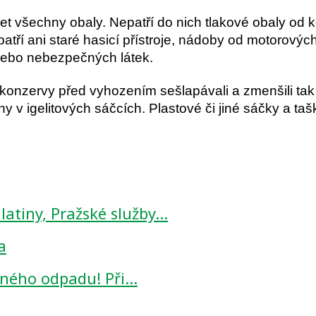
 všechny obaly. Nepatří do nich tlakové obaly od k
patří ani staré hasicí přístroje, nádoby od motorovýc
nebo nebezpečných látek.
konzervy před vyhozením sešlapávali a zmenšili tak
 v igelitových sáčcích. Plastové či jiné sáčky a tašk
ulatiny, Pražské služby…
ěsného odpadu! Při…