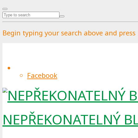
Begin typing your search above and press r
Plechovky jsou dobrým slu
Facebook
By
Pražské služby
.
Published on
22.8.2022
.
22.8.
Boom popularity kovových nápojovýc
NEPŘEKONATELNÝ B
jednou týdně vypije doma plechovku
se počítá. S tím roste požadavek na
poloviny roku 2016 a od roku 2019