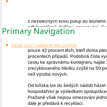
první půl rok letošního roku linka 
Linka se skládá z pásového dopravníku
z neželezných kovů putují do druhého 
odběratelům k dalšímu zpracování. Se
Primary Navigation
skládačky pro princip cirkulární ekono
V nádobách však končí menšina použi
PLEASE SELECT A MENU IN THIS LOCATION
pouze 42 procent těch, kteří doma plech
procentech případů. Podobná čísla vych
cestu ke správnému kontejneru najde 
zrecyklovaného hliníku zvýšit na 50 p
než výroba nových.
Od loňska lze do šedých nádob házet 
hospodářství je výsledkem spolupráce
Pražané však nejsou omezováni jednou
dále je předává k recyklaci.