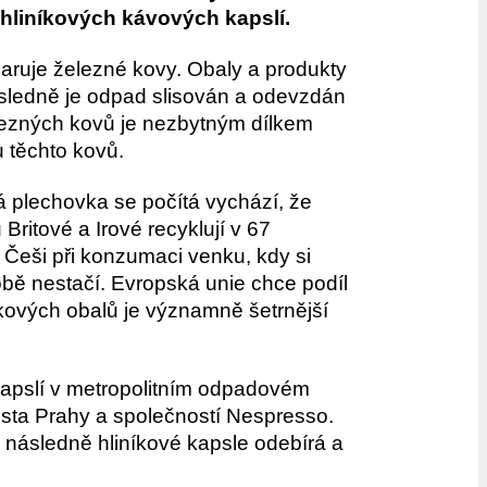
 hliníkových kávových kapslí.
aruje železné kovy. Obaly a produkty
ásledně je odpad slisován a odevzdán
lezných kovů je nezbytným dílkem
u těchto kovů.
plechovka se počítá vychází, že
Britové a Irové recyklují v 67
 Češi při konzumaci venku, kdy si
bě nestačí. Evropská unie chce podíl
íkových obalů je významně šetrnější
kapslí v metropolitním odpadovém
sta Prahy a společností Nespresso.
následně hliníkové kapsle odebírá a