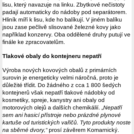
lisu, který navazuje na linku. Zbytkové nečistoty
padají automaticky do nádoby pod separátorem.
Hliník míří k lisu, kde ho balíkují. V jiném balíku
jsou zase pečlivě slisované železné kovy jako
například konzervy. Oba oddělené druhy putují ve
finále ke zpracovatelům.
Tlakové obaly do kontejneru nepatří
Výroba nových kovových obalů z primárních
surovin je energeticky velmi náročná, proto je
důležité třídit. Do žádného z cca 1 800 šedých
kontejnerů však nepatří tlakové nádobky od
kosmetiky, spreje, kanystry ani obaly od
motorových olejů a dalších chemikálií. „
Nepatří
sem ani hasicí přístroje nebo prázdné plynové
kartuše od turistických vařičů. Tyto produkty noste
na sběrné dvory,“
prosí závěrem Komarnický.