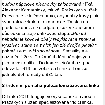
budou nápojové plechovky zálohované,“
říká
Alexandr Komarnický, mluvčí Pražských služeb.
Recyklace je klíčová proto, aby mohly kovy plnit
svou roli v cirkulární ekonomice. Ta stojí na
předcházení vzniku odpadu, což v konečném
důsledku snižuje uhlíkovou stopu.
„Pokud
nebudeme kovové obaly recyklovat a znovu je
využívat, stane se z nich jen zlé dvojče plastů,“
pokračuje mluvčí společnosti. Statistiky ale
naznačují, že si Pražané třídění nápojových
plechovek oblíbili. Do konce letošního srpna
odevzdali 619 tun železa a hliníku. Loni se
jednalo dohromady o 831 tun.
S tříděním pomáhá poloautomatizovaná linka
Od roku 2019 funguje ve vysočanském areálu
Pražských služeb specializovaná třídicí linka.