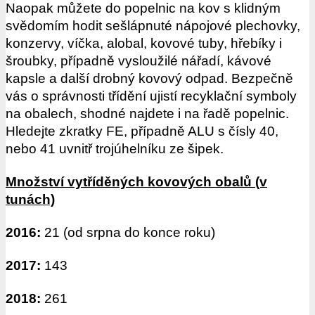
Naopak můžete do popelnic na kov s klidným
svědomím hodit sešlápnuté nápojové plechovky,
konzervy, víčka, alobal, kovové tuby, hřebíky i
šroubky, případně vysloužilé nářadí, kávové
kapsle a další drobný kovový odpad. Bezpečně
vás o správnosti třídění ujistí recyklační symboly
na obalech, shodné najdete i na řadě popelnic.
Hledejte zkratky FE, případně ALU s čísly 40,
nebo 41 uvnitř trojúhelníku ze šipek.
Množství vytříděných kovových obalů (v
tunách)
2016:
21 (od srpna do konce roku)
2017:
143
2018:
261