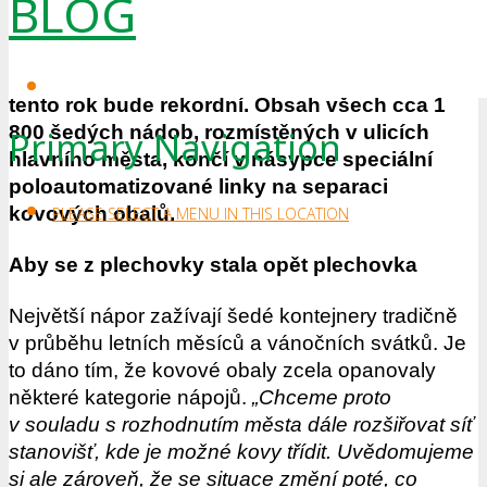
BLOG
oblíbili, dokládají to statistiky. Loni se jednalo
o 831 tun. Do konce letošního srpna odevzdali
lidé 619 tun železa a hliníku. Zdá se proto, že i
tento rok bude rekordní. Obsah všech cca 1
800 šedých nádob, rozmístěných v ulicích
Primary Navigation
hlavního města, končí v násypce speciální
poloautomatizované linky na separaci
kovových obalů.
PLEASE SELECT A MENU IN THIS LOCATION
Aby se z plechovky stala opět plechovka
Největší nápor zažívají šedé kontejnery tradičně
v průběhu letních měsíců a vánočních svátků. Je
to dáno tím, že kovové obaly zcela opanovaly
některé kategorie nápojů.
„Chceme proto
v souladu s rozhodnutím města dále rozšiřovat síť
stanovišť, kde je možné kovy třídit. Uvědomujeme
si ale zároveň, že se situace změní poté, co