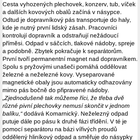
Cesta vyhozených plechovek, konzerv, tub, víček
a dalších kovových obalů začíná v násypce.
Odtud je dopravníkový pás transportuje do haly,
kde je nutný první lidský zásah. Pracovníci
kontrolují dopravník a odstraňují nežádoucí
příměsi. Odpad v sáčcích, tlakové nádoby, spreje
a podobně. Zbytek pokračuje k separátorům.
První tvoří permanentní magnet nad dopravníkem.
Spolu s pryžovými unašeči pomáhá oddělovat
železné a neželezné kovy. Vyseparované
magnetické obaly jsou automaticky odhazovány
mimo pás bočně do připravené nádoby.
„Zjednodušeně tak můžeme říci, že třeba dvě
různé pivní plechovky nemusí skončit v jednom
balíku,“
dodává Komarnický. Neželezný odpad
putuje dále po pásu k druhé fázi třídění. V té je
pomocí separátoru na bázi vířivých proudů
oddělený hliníkový odpad a směřuje do násypky