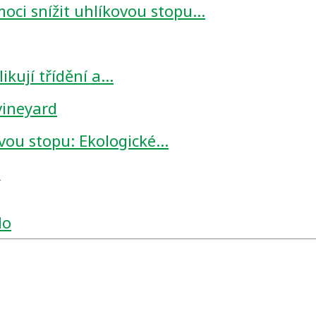
oci snížit uhlíkovou stopu…
ikují třídění a…
ovou stopu: Ekologické…
s
lo