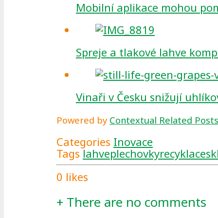
Mobilní aplikace mohou pom
Spreje a tlakové lahve kompl
Vinaři v Česku snižují uhlík
Powered by
Contextual Related Post
Categories
Inovace
Tags
lahve
plechovky
recyklace
sk
0
likes
+
There are no comments