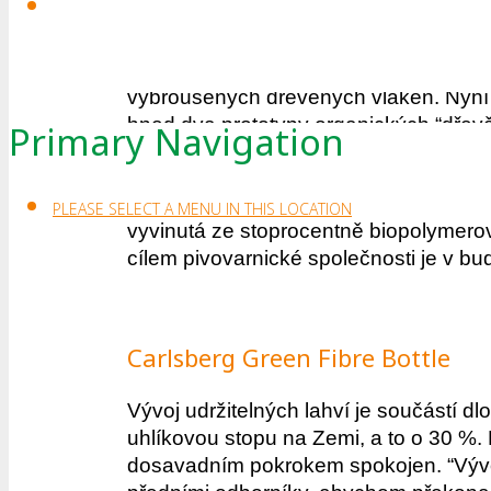
S nápadem vytvořit ekologickou lahev n
EcoXpac, obalovou společností Billeru
vybroušených dřevěných vláken. Nyní 
hned dva prototypy organických “dřevěn
Primary Navigation
Na první pohled sice lahve vypadají to
prototyp využívá tenký polymerový po
PLEASE SELECT A MENU IN THIS LOCATION
vyvinutá ze stoprocentně biopolymerové
cílem pivovarnické společnosti je v b
Carlsberg Green Fibre Bottle
Vývoj udržitelných lahví je součástí d
uhlíkovou stopu na Zemi, a to o 30 %. 
dosavadním pokrokem spokojen. “Vývo