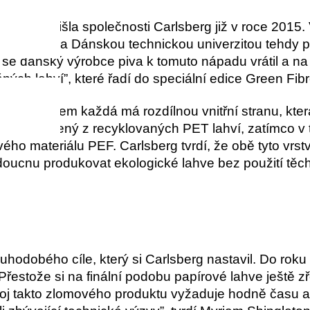
a pivo přišla společnosti Carlsberg již v roce 2015.
dKorsnäs a Dánskou technickou univerzitou tehdy p
se dánský výrobce piva k tomuto nápadu vrátil a na
ých lahví”, které řadí do speciální edice Green Fibr
tožně, ovšem každá má rozdílnou vnitřní stranu, kte
vlak vyrobený z recyklovaných PET lahví, zatímco v
ho materiálu PEF. Carlsberg tvrdí, že obě tyto vrstv
udoucnu produkovat ekologické lahve bez použití těc
louhodobého cíle, který si Carlsberg nastavil. Do rok
Přestože si na finální podobu papírové lahve ještě z
j takto zlomového produktu vyžaduje hodně času a