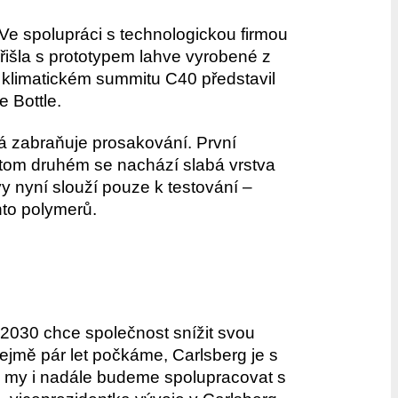
 Ve spolupráci s technologickou firmou
řišla s prototypem lahve vyrobené z
 klimatickém summitu C40 představil
e Bottle.
rá zabraňuje prosakování. První
 tom druhém se nachází slabá vrstva
y nyní slouží pouze k testování –
hto polymerů.
u 2030 chce společnost snížit svou
řejmě pár let počkáme, Carlsberg je s
 my i nadále budeme spolupracovat s