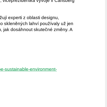
, viceprezidentka vývoje v Carlsberg
jí experti z oblasti designu,
bo skleněných lahví používaly už jen
m, jak dosáhnout skutečné změny. A
ype-sustainable-environment-