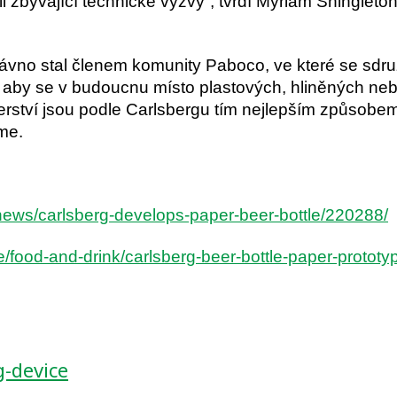
zbývající technické výzvy”, tvrdí Myriam Shingleton
vno stal členem komunity Paboco, ve které se sdružu
je, aby se v budoucnu místo plastových, hliněných ne
erství jsou podle Carlsbergu tím nejlepším způsobe
me.
news/carlsberg-develops-paper-beer-bottle/220288/
le/food-and-drink/carlsberg-beer-bottle-paper-protot