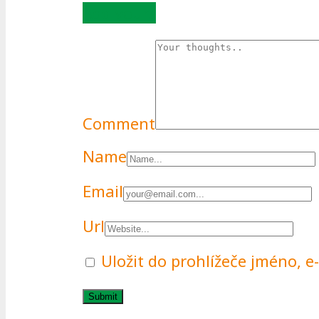
Add yours
Comment
Name
Email
Url
Uložit do prohlížeče jméno, 