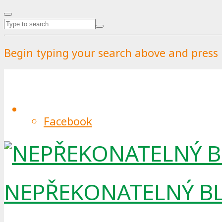
Begin typing your search above and press r
Carlsberg představil dva pr
Facebook
By
Pražské služby
.
Published on
16.10.2019
.
16.1
Přestože lze skleněnou lahev či plec
NEPŘEKONATELNÝ B
nepředstavují tak velké nebezpečí ja
uvědomuje i dánská pivovarnická spo
chce snížit svoji uhlíkovou stopu.