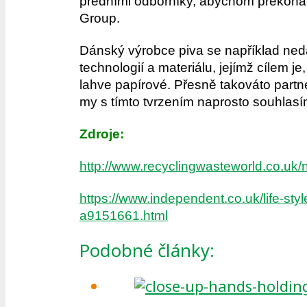
předními odborníky, abychom překonali 
Group.
Dánský výrobce piva se například nedá
technologií a materiálu, jejímž cílem 
lahve papírové. Přesně takováto partn
my s tímto tvrzením naprosto souhlasí
Zdroje:
http://www.recyclingwasteworld.co.uk/
https://www.independent.co.uk/life-sty
a9151661.html
Podobné články: