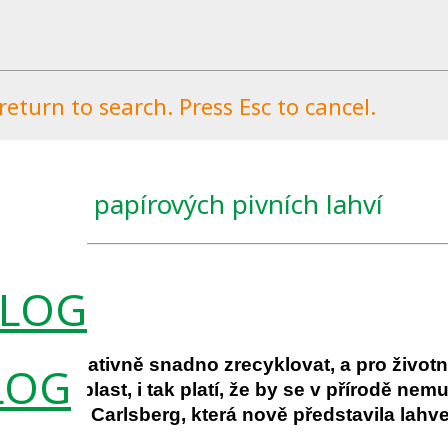
eturn to search. Press Esc to cancel.
ototypy papírových pivních lahví
0.2019
0
hovku relativně snadno zrecyklovat, a pro životní
LOG
ko třeba plast, i tak platí, že by se v přírodě ne
lečnost Carlsberg, která nově představila lahve