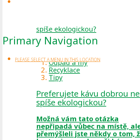
Primary Navigation
Read more
PLEASE SELECT A MENU IN THIS LOCATION
Odpad a my
Recyklace
Tipy
Preferujete kávu dobrou n
spíše ekologickou?
Možná vám tato otázka
nepřipadá vůbec na místě, al
přemýšleli jste někdy o tom, 