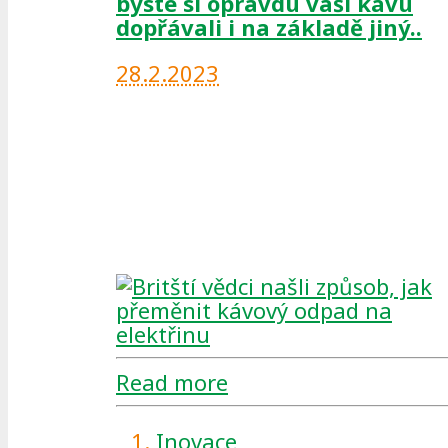
byste si opravdu vaši kávu
dopřávali i na základě jiný..
28.2.2023
Read more
Inovace