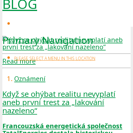
BLOG
Primary Navigation
PLEASE SELECT A MENU IN THIS LOCATION
Read more
Oznámení
Když se ohýbat realitu nevyplatí
aneb první trest za „lakování
nazeleno“
Francouzská energetická společnost
TotalEnergies dostala historickou