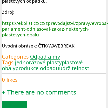
plastových odpadků.
Zdroj:
https://ekolist.cz/cz/zpravodajstvi/zpravy/evrops
parlament-odhlasoval-zakaz-nekterych-
plastovych-obalu
Úvodní obrázek: ČTK/WAVEBREAK
Categories
Odpad a my
Tags
jednorázové plasty
plastové
obaly
produkce odpadu
udržitelnost
0
likes
+
There are no comments
Add yours