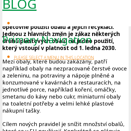
BLOG
která mají za cíl zvýšit udržitelnost obalů a
snížit množství obalového odpadu v Evropské
unii. Tato pravidla zároveň podporují
opětovné použití obalů a jejich recyklaci.
Jednou z hlavních změn je zákaz některých
Primary Navigation
druhů plastových obalů na jedno použití,
který vstoupí v platnost od 1. ledna 2030.
PLEASE SELECT A MENU IN THIS LOCATION
Mezi obaly, které budou zakázány, patří
například obaly na nezpracované čerstvé ovoce
a zeleninu, na potraviny a nápoje plněné a
konzumované v kavárnách a restauracích, na
jednotlivé porce, například koření, omáčky,
smetanu do kávy nebo cukr, miniaturní obaly
na toaletní potřeby a velmi lehké plastové
nákupní tašky.
Cílem nových pravidel je snížit množství obalů,
které se v EU používají. Konkrétně se plánuje