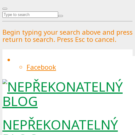
Begin typing your search above and press
return to search. Press Esc to cancel.
Facebook
Evropa pokračuje v cestě za
udržitelností, některé plastové
obaly budou zakázány
By
Pražské služby
.
Published on
26.4.2024
.
29.4.2024
0
NEPŘEKONATELNÝ
Europoslanci nedávno schválili nová opatření,