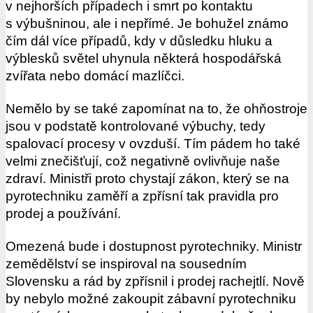
v nejhorších případech i smrt po kontaktu
s výbušninou, ale i nepřímé. Je bohužel známo
čím dál více případů, kdy v důsledku hluku a
výblesků světel uhynula některá hospodářská
zvířata nebo domácí mazlíčci.
Nemělo by se také zapomínat na to, že ohňostroje
jsou v podstatě kontrolované výbuchy, tedy
spalovací procesy v ovzduší. Tím pádem ho také
velmi znečišťují, což negativně ovlivňuje naše
zdraví. Ministři proto chystají zákon, který se na
pyrotechniku zaměří a zpřísní tak pravidla pro
prodej a používání.
Omezená bude i dostupnost pyrotechniky. Ministr
zemědělství se inspiroval na sousedním
Slovensku a rád by zpřísnil i prodej rachejtlí. Nově
by nebylo možné zakoupit zábavní pyrotechniku