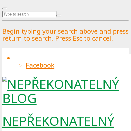
Begin typing your search above and press
return to search. Press Esc to cancel.
Facebook
Ohňostrojům svítí pomalu červená
By
Pražské služby
.
Published on
9.3.2024
.
0
A nemluvíme teď o barvě světýlek na obloze.
NEPŘEKONATELNÝ
Zábavní pyrotechnika bude omezena.