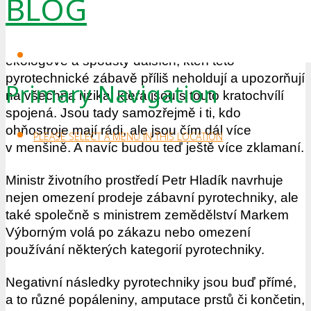
BLOG
Nejvíce jsou debaty o ohňostrojích slyšet na
sklonku roku. S každým blížícím se Silvestrem se
začnou ozývat pejskaři, ochránci přírody,
ekologové a spousty dalších, kteří této
pyrotechnické zábavě příliš neholdují a upozorňují
Primary Navigation
na všechna rizika, která jsou s touto kratochvílí
spojená. Jsou tady samozřejmě i ti, kdo
ohňostroje mají rádi, ale jsou čím dál více
PLEASE SELECT A MENU IN THIS LOCATION
v menšině. A navíc budou teď ještě více zklamaní.
Ministr životního prostředí Petr Hladík navrhuje
nejen omezení prodeje zábavní pyrotechniky, ale
také společně s ministrem zemědělství Markem
Výborným volá po zákazu nebo omezení
používání některých kategorií pyrotechniky.
Negativní následky pyrotechniky jsou buď přímé,
a to různé popáleniny, amputace prstů či končetin,