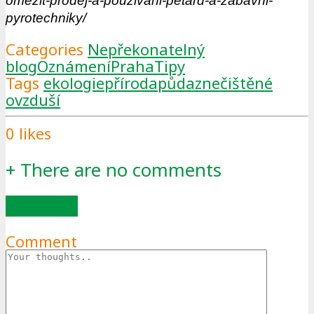
omezit-prodej-a-pouzivani-petard-a-zabavni-
pyrotechniky/
Categories
Nepřekonatelný
blog
Oznámení
Praha
Tipy
Tags
ekologie
příroda
půda
znečištěné
ovzduší
0
likes
+
There are no comments
Add yours
Comment