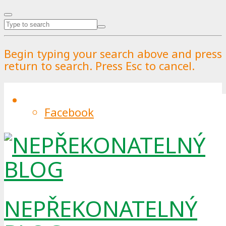
Begin typing your search above and press
return to search. Press Esc to cancel.
Facebook
Ekologické rozloučení s mazlíčky
By
Pražské služby
.
Published on
23.6.2023
.
19.6.2023
0
Možná to zní na první pohled poněkud
NEPŘEKONATELNÝ
svérázně, ale i s domácími mazlíčky se lze
rozloučit důstojně a ekologicky. Řešení nabízí