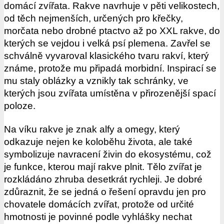
domácí zvířata. Rakve navrhuje v pěti velikostech,
od těch nejmenších, určených pro křečky,
morčata nebo drobné ptactvo až po XXL rakve, do
kterých se vejdou i velká psí plemena. Zavřel se
schválně vyvaroval klasického tvaru rakví, který
známe, protože mu připadá morbidní. Inspirací se
mu staly oblázky a vznikly tak schránky, ve
kterých jsou zvířata umístěna v přirozenější spací
poloze.
Na víku rakve je znak alfy a omegy, který
odkazuje nejen ke koloběhu života, ale také
symbolizuje navracení živin do ekosystému, což
je funkce, kterou mají rakve plnit. Tělo zvířat je
rozkládáno zhruba desetkrát rychleji. Je dobré
zdůraznit, že se jedná o řešení opravdu jen pro
chovatele domácích zvířat, protože od určité
hmotnosti je povinné podle vyhlášky nechat