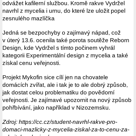
odvážet kafilerní službou. Kromě rakve Vydržel
navrhl z mycelia i urnu, do které lze uložit popel
zesnulého mazlíčka
Jedná se bezpochyby o zajímavý nápad, což
v úterý 13.6. ocenila také porota soutěže Reborn
Design, kde Vydržel s tímto počinem vyhrál
kategorii Experimentální design z mycelia a také
získal cenu veřejnosti.
Projekt Mykofin sice cílí jen na chovatele
domácích zvířat, ale i tak je to ale dobrý způsob,
jak dostat celou problematiku do povědomí
veřejnosti. Je zajímavé upozornit na nový způsob
pohřbívání, jako například v Nizozemsku.
Zdroj: https://cc.cz/student-navrhl-rakve-pro-
domaci-mazlicky-z-mycelia-ziskal-za-to-cenu-za-