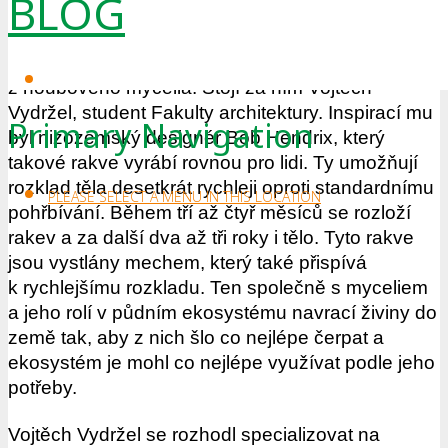
BLOG
projekt Mykofin.
Jedná se o rakve pro vaše domácí mazlíčky
z houbového mycelia. Stojí za ním Vojtěch
Vydržel, student Fakulty architektury. Inspirací mu
Primary Navigation
byl nizozemský designér Bob Hendrix, který
takové rakve vyrábí rovnou pro lidi. Ty umožňují
rozklad těla desetkrát rychleji oproti standardnímu
PLEASE SELECT A MENU IN THIS LOCATION
pohřbívání. Během tří až čtyř měsíců se rozloží
rakev a za další dva až tři roky i tělo. Tyto rakve
jsou vystlány mechem, který také přispívá
k rychlejšímu rozkladu. Ten společně s myceliem
a jeho rolí v půdním ekosystému navrací živiny do
země tak, aby z nich šlo co nejlépe čerpat a
ekosystém je mohl co nejlépe využívat podle jeho
potřeby.
Vojtěch Vydržel se rozhodl specializovat na