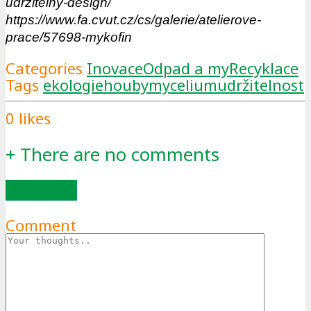
udrzitelny-design/
https://www.fa.cvut.cz/cs/galerie/atelierove-
prace/57698-mykofin
Categories
Inovace
Odpad a my
Recyklace
Tags
ekologie
houby
mycelium
udržitelnost
0
likes
+
There are no comments
Add yours
Comment