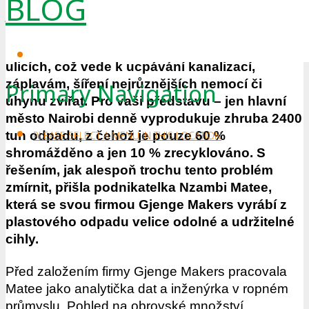
BLOG
jako v dalších afrických zemích, obrovský
problém. Nejhorší situace je pak ve velkých
městech, kde se plasty povalují všude po
ulicích, což vede k ucpávání kanalizací,
záplavám, šíření nejrůznějších nemocí či
Primary Navigation
úhynu zvířat. Pro vaši představu – jen hlavní
město Nairobi denně vyprodukuje zhruba 2400
tun odpadu, z čehož je pouze 60 %
PLEASE SELECT A MENU IN THIS LOCATION
shromážděno a jen 10 % zrecyklováno. S
řešením, jak alespoň trochu tento problém
zmírnit, přišla podnikatelka Nzambi Matee,
která se svou firmou Gjenge Makers vyrábí z
plastového odpadu velice odolné a udržitelné
cihly.
Před založením firmy Gjenge Makers pracovala
Matee jako analytička dat a inženýrka v ropném
průmyslu. Pohled na obrovské množství