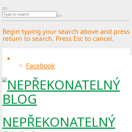
Begin typing your search above and press
return to search. Press Esc to cancel.
Facebook
Keňská podnikatelka mění plastový
odpad na cihly, které jsou sedmkrát
pevnější než beton
By
Pražské služby
.
Published on
18.2.2021
.
18.2.2021
0
NEPŘEKONATELNÝ
Plastový odpad představuje v Keni, podobně