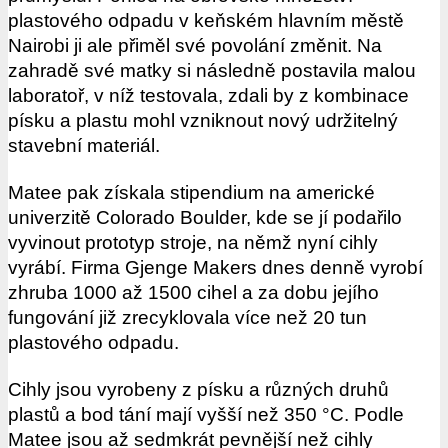
plastového odpadu v keňském hlavním městě
Nairobi ji ale přiměl své povolání změnit. Na
zahradě své matky si následně postavila malou
laboratoř, v níž testovala, zdali by z kombinace
písku a plastu mohl vzniknout nový udržitelný
stavební materiál.
Matee pak získala stipendium na americké
univerzitě Colorado Boulder, kde se jí podařilo
vyvinout prototyp stroje, na němž nyní cihly
vyrábí. Firma Gjenge Makers dnes denně vyrobí
zhruba 1000 až 1500 cihel a za dobu jejího
fungování již zrecyklovala více než 20 tun
plastového odpadu.
Cihly jsou vyrobeny z písku a různých druhů
plastů a bod tání mají vyšší než 350 °C. Podle
Matee jsou až sedmkrát pevnější než cihly