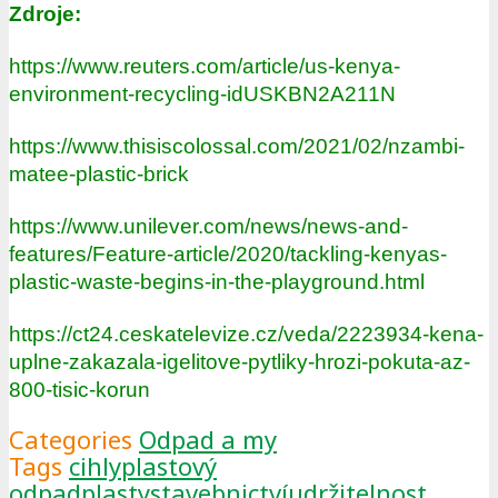
Zdroje:
https://www.reuters.com/article/us-kenya-
environment-recycling-idUSKBN2A211N
https://www.thisiscolossal.com/2021/02/nzambi-
matee-plastic-brick
https://www.unilever.com/news/news-and-
features/Feature-article/2020/tackling-kenyas-
plastic-waste-begins-in-the-playground.html
https://ct24.ceskatelevize.cz/veda/2223934-kena-
uplne-zakazala-igelitove-pytliky-hrozi-pokuta-az-
800-tisic-korun
Categories
Odpad a my
Tags
cihly
plastový
odpad
plasty
stavebnictví
udržitelnost