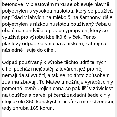
betonové. V plastovém mixu se objevuje hlavně
polyethylen s vysokou hustotou, který se používá
například v lahvích na mléko či na šampony, dále
polyethylen s nízkou hustotou používaný třeba u
obalů na sendviče a pak polypropylen, který se
využívá pro výrobu kbelíků či víček. Tento
plastový odpad se smíchá s pískem, zahřeje a
následně lisuje do cihel.
Odpad používaný k výrobě těchto udržitelných
cihel pochází nejčastěji z továren, jež pro něj
nemají další využití, a tak se ho tímto způsobem
zdarma zbavují. To Matee umožňuje vyrábět cihly
poměrně levně. Jejich cena se pak liší v závislosti
na tloušťce a barvě, přičemž základní šedé cihly
stojí okolo 850 keňských šilinků za metr čtvereční,
tedy zhruba 165 korun.