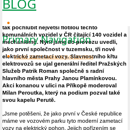
BLOG
cest jsou mechanismy a vozidla na alternativní
pohony. Pražské služby již od roku 2008
úspěšné provozují vozidla na CNG a mohou se
tak pochlubit největší flotilou těchto
komunálních vozidel v ČR čítající 140 vozidel a
Primary Navigation
mechanismů. Nyní jsme do provozu uvedli,
jako první společnost v tuzemsku, tři nové
elektrické zametací vozy. Slavnostního křtu
PLEASE SELECT A MENU IN THIS LOCATION
elektrovozů se ujal generální ředitel Pražských
Služeb Patrik Roman společně s radní
hlavního města Prahy Janou Plamínkovou.
Akci konanou v ulici na Příkopě moderoval
Milan Peroutka, který na podium pozval také
svou kapelu Perutě.
„Jsme potěšeni, že jako první v České republice
máme ve vozovém parku tyto moderní zametací
vozy na elektrický pohon. Jejich pořízením se