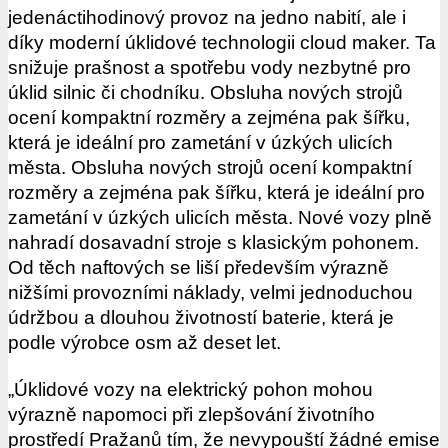
jedenáctihodinový provoz na jedno nabití, ale i
díky moderní úklidové technologii cloud maker. Ta
snižuje prašnost a spotřebu vody nezbytné pro
úklid silnic či chodníku. Obsluha nových strojů
ocení kompaktní rozměry a zejména pak šířku,
která je ideální pro zametání v úzkých ulicích
města. Obsluha nových strojů ocení kompaktní
rozměry a zejména pak šířku, která je ideální pro
zametání v úzkých ulicích města. Nové vozy plně
nahradí dosavadní stroje s klasickým pohonem.
Od těch naftových se liší především výrazně
nižšími provozními náklady, velmi jednoduchou
údržbou a dlouhou životností baterie, která je
podle výrobce osm až deset let.
„Úklidové vozy na elektrický pohon mohou
výrazně napomoci při zlepšování životního
prostředí Pražanů tím, že nevypouští žádné emise