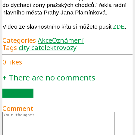
do dýchací zóny pražských chodců,“ řekla radní
hlavního města Prahy Jana Plamínková.
Video ze slavnostního křtu si můžete pusit
ZDE
.
Categories
Akce
Oznámení
Tags
city cat
elektrovozy
0
likes
+
There are no comments
Add yours
Comment