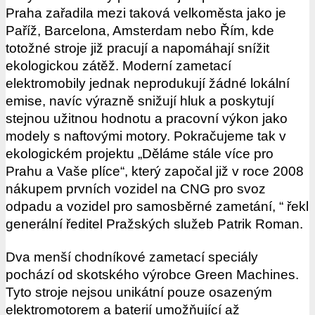
Praha zařadila mezi taková velkoměsta jako je
Paříž, Barcelona, Amsterdam nebo Řím, kde
totožné stroje již pracují a napomáhají snížit
ekologickou zátěž. Moderní zametací
elektromobily jednak neprodukují žádné lokální
emise, navíc výrazně snižují hluk a poskytují
stejnou užitnou hodnotu a pracovní výkon jako
modely s naftovými motory. Pokračujeme tak v
ekologickém projektu „Děláme stále více pro
Prahu a Vaše plíce“, který započal již v roce 2008
nákupem prvních vozidel na CNG pro svoz
odpadu a vozidel pro samosběrné zametání, “ řekl
generální ředitel Pražských služeb Patrik Roman.
Dva menší chodníkové zametací speciály
pochází od skotského výrobce Green Machines.
Tyto stroje nejsou unikátní pouze osazeným
elektromotorem a baterií umožňující až