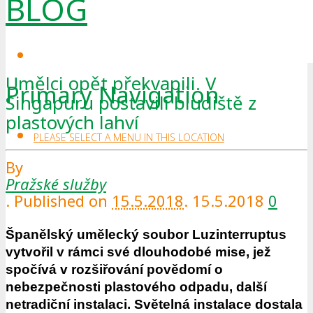
BLOG
Umělci opět překvapili. V
Primary Navigation
Singapuru postavili bludiště z
plastových lahví
PLEASE SELECT A MENU IN THIS LOCATION
By
Pražské služby
.
Published on
15.5.2018
.
15.5.2018
0
Španělský umělecký soubor Luzinterruptus
vytvořil v rámci své dlouhodobé mise, jež
spočívá v rozšiřování povědomí o
nebezpečnosti plastového odpadu, další
netradiční instalaci. Světelná instalace dostala