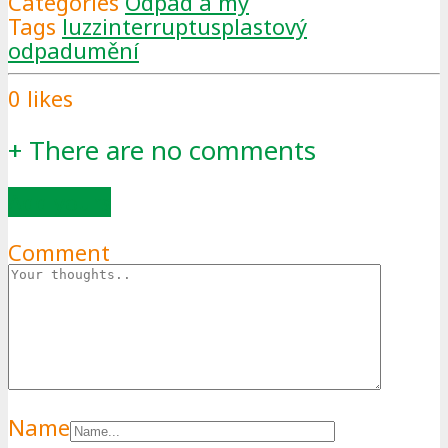
Categories
Odpad a my
Tags
luzzinterruptus
plastový
odpad
umění
0
likes
+
There are no comments
Add yours
Comment
Name