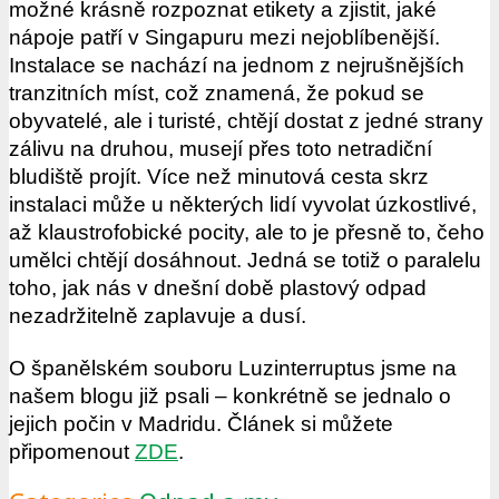
možné krásně rozpoznat etikety a zjistit, jaké
nápoje patří v Singapuru mezi nejoblíbenější.
Instalace se nachází na jednom z nejrušnějších
tranzitních míst, což znamená, že pokud se
obyvatelé, ale i turisté, chtějí dostat z jedné strany
zálivu na druhou, musejí přes toto netradiční
bludiště projít. Více než minutová cesta skrz
instalaci může u některých lidí vyvolat úzkostlivé,
až klaustrofobické pocity, ale to je přesně to, čeho
umělci chtějí dosáhnout. Jedná se totiž o paralelu
toho, jak nás v dnešní době plastový odpad
nezadržitelně zaplavuje a dusí.
O španělském souboru Luzinterruptus jsme na
našem blogu již psali – konkrétně se jednalo o
jejich počin v Madridu. Článek si můžete
připomenout
ZDE
.