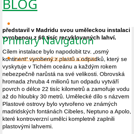
BLOG
závažným problémem, jakým je změna klimatu.
Ve Španělsku se na tento problém rozhodli
upozornit poměrně netradiční formou –
uměním. Umělecký soubor Luzinterruptus
představil v Madridu svou uměleckou instalaci
Primary Navigation
vyrobenou z 60 tisíc recyklovaných lahví.
Cílem instalace bylo napodobit tzv. „osmý
PLEASE SELECT A MENU IN THIS LOCATION
kontinent“ vyrobený z plastů a odpadků, který se
vyskytuje v Tichém oceánu a každým rokem
nebezpečně narůstá na své velikosti. Obrovská
hromada zhruba 4 milionů tun odpadu vytváří
povrch o délce 22 tisíc kilometrů a zamořuje vodu
až do hloubky 30 metrů. Umělecké dílo s názvem
Plastové ostrovy bylo vytvořeno ve známých
madridských fontánách Cibeles, Neptuno a Apolo,
které kontroverzní umělci kompletně zaplnili
plastovými lahvemi.