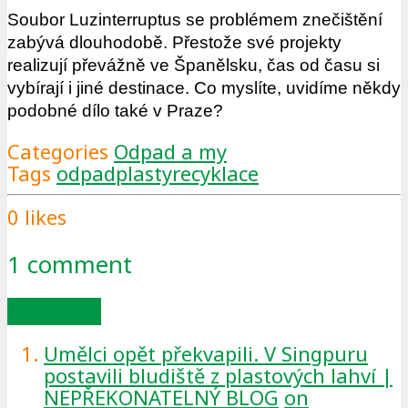
Soubor Luzinterruptus se problémem znečištění
zabývá dlouhodobě. Přestože své projekty
realizují převážně ve Španělsku, čas od času si
vybírají i jiné destinace. Co myslíte, uvidíme někdy
podobné dílo také v Praze?
Categories
Odpad a my
Tags
odpad
plasty
recyklace
0
likes
1
comment
Add yours
Umělci opět překvapili. V Singpuru
postavili bludiště z plastových lahví |
NEPŘEKONATELNÝ BLOG
on