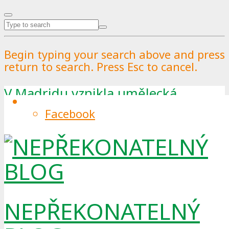
Begin typing your search above and press
return to search. Press Esc to cancel.
V Madridu vznikla umělecká
instalace, která upozorňuje na
Facebook
problém plastového odpadu
By
Pražské služby
.
Published on
7.1.2018
.
1
NEPŘEKONATELNÝ
Zneči
štění
plastovým odpadem se podle
odborníků může v brzké době stát stejně