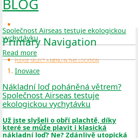
BLOG
Primary Navigation
Read more
PLEASE SELECT A MENU IN THIS LOCATION
Inovace
Nákladní loď poháněná větrem?
Společnost Airseas testuje
ekologickou vychytávku
Už jste slyšeli o obří plachtě, díky
které se může plavit i klasická
nákladní loď? Ne? Zdánlivě utopická