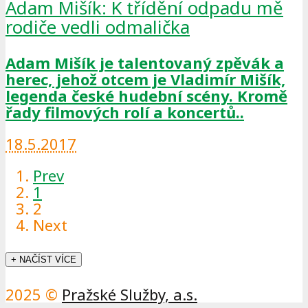
Adam Mišík: K třídění odpadu mě
rodiče vedli odmalička
Adam Mišík je talentovaný zpěvák a
herec, jehož otcem je Vladimír Mišík,
legenda české hudební scény. Kromě
řady filmových rolí a koncertů..
18.5.2017
Prev
1
2
Next
+ NAČÍST VÍCE
2025 ©
Pražské Služby, a.s.