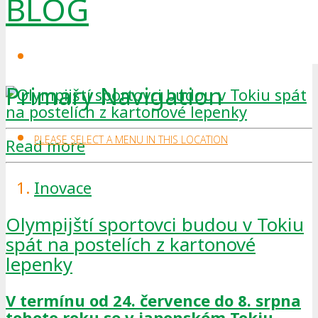
BLOG
Primary Navigation
PLEASE SELECT A MENU IN THIS LOCATION
Read more
Inovace
Olympijští sportovci budou v Tokiu
spát na postelích z kartonové
lepenky
V termínu od 24. července do 8. srpna
tohoto roku se v japonském Tokiu