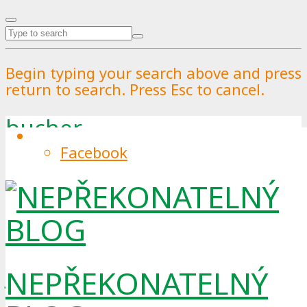
Begin typing your search above and press
return to search. Press Esc to cancel.
bucher
Facebook
Tag
Oznámení
Nové posily naší elektrické flotily
NEPŘEKONATELNÝ
Jsme velmi rádi, že vám můžeme
oznámit další rozšíření naší elektrické