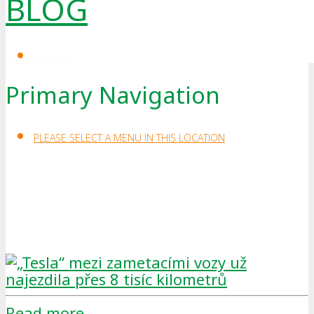
BLOG
flotily. Bezemisní vozový park
Pražských služeb se totiž nově rozro..
20.9.2019
Primary Navigation
PLEASE SELECT A MENU IN THIS LOCATION
Read more