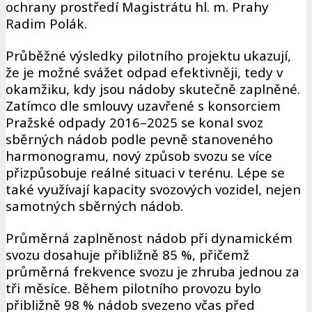
ochrany prostředí Magistrátu hl. m. Prahy
Radim Polák.
Průběžné výsledky pilotního projektu ukazují,
že je možné svážet odpad efektivněji, tedy v
okamžiku, kdy jsou nádoby skutečně zaplněné.
Zatímco dle smlouvy uzavřené s konsorciem
Pražské odpady 2016–2025 se konal svoz
sběrných nádob podle pevně stanoveného
harmonogramu, nový způsob svozu se více
přizpůsobuje reálné situaci v terénu. Lépe se
také využívají kapacity svozových vozidel, nejen
samotných sběrných nádob.
Průměrná zaplněnost nádob při dynamickém
svozu dosahuje přibližně 85 %, přičemž
průměrná frekvence svozu je zhruba jednou za
tři měsíce. Během pilotního provozu bylo
přibližně 98 % nádob svezeno včas před