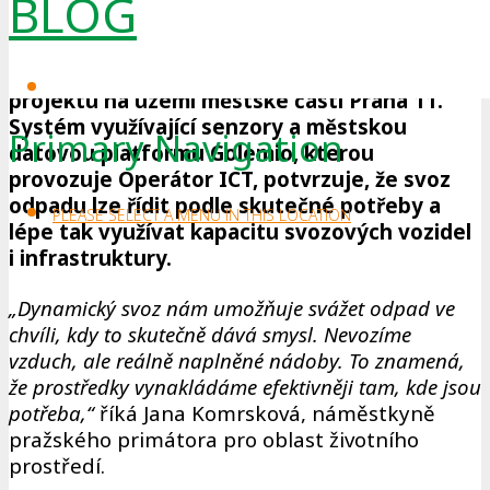
BLOG
společnostmi Operátor ICT, a.s., a Pražské
služby, a.s., testuje dynamický svoz skla. Nyní
vyhodnocuje výsledky ročního pilotního
projektu na území městské části Praha 11.
Systém využívající senzory a městskou
Primary Navigation
datovou platformu Golemio, kterou
provozuje Operátor ICT, potvrzuje, že svoz
odpadu lze řídit podle skutečné potřeby a
PLEASE SELECT A MENU IN THIS LOCATION
lépe tak využívat kapacitu svozových vozidel
i infrastruktury.
„Dynamický svoz nám umožňuje svážet odpad ve
chvíli, kdy to skutečně dává smysl. Nevozíme
vzduch, ale reálně naplněné nádoby. To znamená,
že prostředky vynakládáme efektivněji tam, kde jsou
potřeba,“
říká Jana Komrsková, náměstkyně
pražského primátora pro oblast životního
prostředí.