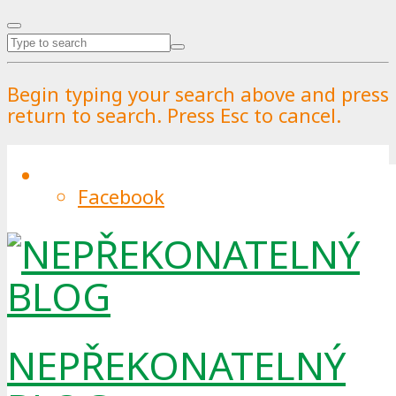
Begin typing your search above and press
return to search. Press Esc to cancel.
Facebook
Praha testuje dynamický svoz skla.
Projekt ukazuje efektivnější využití
kapacit
By
Pražské služby
.
Published on
24.3.2026
.
25.3.2026
0
NEPŘEKONATELNÝ
Hlavní město ve spolupráci s městskými