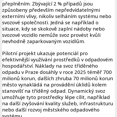
přeplněním. Zbývající 2 % případů jsou
způsobeny především nepředvídatelnými
externími vlivy, nikoliv selháním systému nebo
svozové společnosti. Jedná se například o
situace, kdy se skokově zaplní nádoby nebo
svozové vozidlo nemůže svoz provést kvůli
nevhodně zaparkovaným vozidlům.
Pilotní projekt ukazuje potenciál pro
efektivnější využívání prostředků v odpadovém
hospodářství. Náklady na svoz tříděného
odpadu v Praze dosáhly v roce 2025 téměř 700
milionů korun, dalších zhruba 70 milionů korun
město vynakládá na provádění úklidů kolem
stanovišť na tříděný odpad. Dynamický svoz
umožňuje tyto prostředky lépe cílit, například
na další zvyšování kvality služeb, infrastrukturu
nebo další rozvoj městského odpadového
systému.