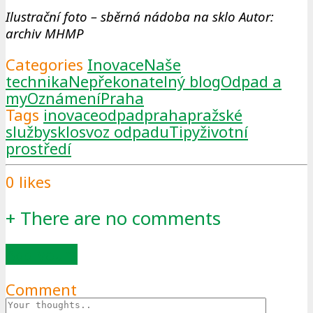
Ilustrační foto – sběrná nádoba na sklo Autor:
archiv MHMP
Categories
Inovace
Naše
technika
Nepřekonatelný blog
Odpad a
my
Oznámení
Praha
Tags
inovace
odpad
praha
pražské
služby
sklo
svoz odpadu
Tipy
životní
prostředí
0
likes
+
There are no comments
Add yours
Comment