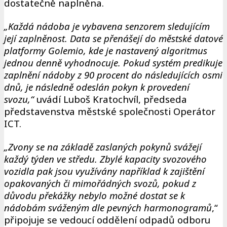
dostatečně naplněna.
„Každá nádoba je vybavena senzorem sledujícím
její zaplněnost. Data se přenášejí do městské datové
platformy Golemio, kde je nastavený algoritmus
jednou denně vyhodnocuje. Pokud systém predikuje
zaplnění nádoby z 90 procent do následujících osmi
dnů, je následně odeslán pokyn k provedení
svozu,“
uvádí Luboš Kratochvíl, předseda
představenstva městské společnosti Operátor
ICT.
„Zvony se na základě zaslaných pokynů svážejí
každý týden ve středu. Zbylé kapacity svozového
vozidla pak jsou využívány například k zajištění
opakovaných či mimořádných svozů, pokud z
důvodu překážky nebylo možné dostat se k
nádobám sváženým dle pevných harmonogramů
,“
připojuje se vedoucí oddělení odpadů odboru