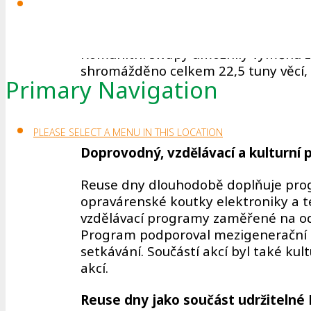
Výměna věcí jako hlavní program
Komunitní swapy umožnily výměnu zac
shromážděno celkem 22,5 tuny věcí, p
Primary Navigation
Přibližně 86 % všech přinesených věcí
předány k dalšímu smysluplnému využi
spolupráci se podařilo prodloužit ži
PLEASE SELECT A MENU IN THIS LOCATION
Doprovodný, vzdělávací a kulturní
Reuse dny dlouhodobě doplňuje progr
opravárenské koutky elektroniky a text
vzdělávací programy zaměřené na o
Program podporoval mezigenerační sp
setkávání. Součástí akcí byl také ku
akcí.
Reuse dny jako součást udržitelné