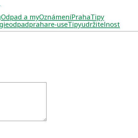
s
g
Odpad a my
Oznámení
Praha
Tipy
gie
odpad
praha
re-use
Tipy
udržitelnost