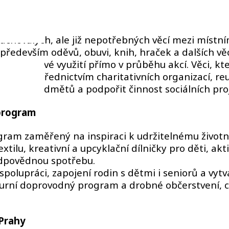
hovalých, ale již nepotřebných věcí mezi místním
ředevším oděvů, obuvi, knih, hraček a dalších vě
 našlo nové využití přímo v průběhu akcí. Věci, kt
tí prostřednictvím charitativních organizací, re
votnost předmětů a podpořit činnost sociálních pro
 program
am zaměřený na inspiraci k udržitelnému životní
ilu, kreativní a upcyklační dílničky pro děti, aktiv
dpovědnou spotřebu.
olupráci, zapojení rodin s dětmi i seniorů a vytv
lturní doprovodný program a drobné občerstvení, 
 Prahy