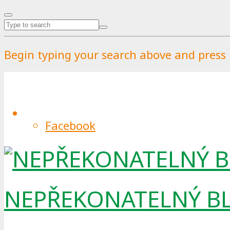
Begin typing your search above and press r
Reuse dny v Praze potvrzují
Facebook
By
Pražské služby
.
Published on
5.2.2026
.
17.2.2
Reuse dny se v roce 2025 za podpory
NEPŘEKONATELNÝ B
Akce po celé Praze přilákaly více než
skončily v odpadu.