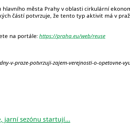
lů hlavního města Prahy v oblasti cirkulární ekon
ých částí potvrzuje, že tento typ aktivit má v p
ete na portále:
https://
praha.eu/
web/reuse
dny-v-praze-potvrzuji-zajem-verejnosti-o-opetovne-vyu
e, jarní sezónu startují…