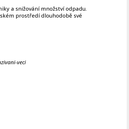
omiky a snižování množství odpadu.
ražském prostředí dlouhodobě své
zivani-veci