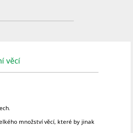
í věcí
ech.
elkého množství věcí, které by jinak