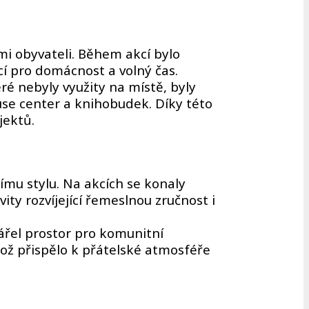
i obyvateli. Během akcí bylo
cí pro domácnost a volný čas.
eré nebyly využity na místě, byly
use center a knihobudek. Díky této
jektů.
mu stylu. Na akcích se konaly
ity rozvíjející řemeslnou zručnost i
ářel prostor pro komunitní
což přispělo k přátelské atmosféře