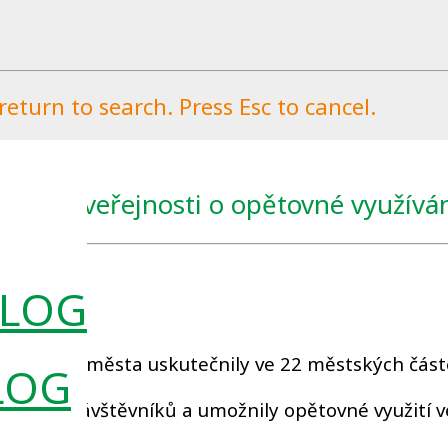
eturn to search. Press Esc to cancel.
 zájem veřejnosti o opětovné využíván
026
0
 hlavního města uskutečnily ve 22 městských část
LOG
 12 tisíc návštěvníků a umožnily opětovné využití v