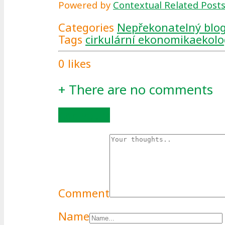
Powered by
Contextual Related Post
Categories
Nepřekonatelný blo
Tags
cirkulární ekonomika
ekolo
0
likes
+
There are no comments
Add yours
Comment
Name