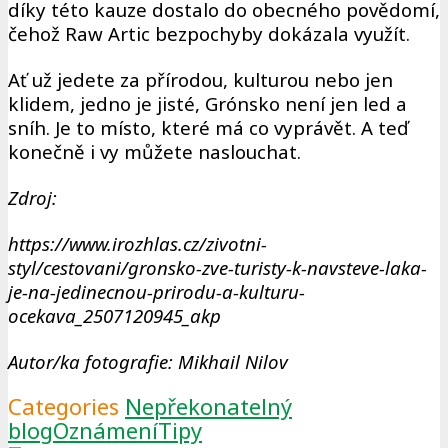
díky této kauze dostalo do obecného povědomí,
čehož Raw Artic bezpochyby dokázala využít.
Ať už jedete za přírodou, kulturou nebo jen
klidem, jedno je jisté, Grónsko není jen led a
sníh. Je to místo, které má co vyprávět. A teď
konečně i vy můžete naslouchat.
Zdroj:
https://www.irozhlas.cz/zivotni-
styl/cestovani/gronsko-zve-turisty-k-navsteve-laka-
je-na-jedinecnou-prirodu-a-kulturu-
ocekava_2507120945_akp
Autor/ka fotografie: Mikhail Nilov
Categories
Nepřekonatelný
blog
Oznámení
Tipy