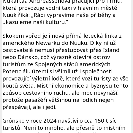
Nukartaa Andreassenová pracující pro firmu,
která provozuje vodní taxi v hlavním městě
Nuuk říká: „Rádi vyprávíme naše příběhy a
ukazujeme naši kulturu.“
Skokem vpřed je i nová přímá letecká linka z
amerického Newarku do Nuuku. Díky ní už
cestovatelé nemusí přestupovat přes Island
nebo Dánsko, což výrazně otevírá ostrov
turistům ze Spojených států amerických.
Potenciálu území si všimli už i společnosti
provozující výletní lodě, které vozí turisty ze vše
koutů světa. Místní ekonomice a byznysu tento
způsob cestovního ruchu, ale moc nevynáší,
protože pasažéři většinou na lodích nejen
přespávají, ale i jedí.
Grónsko v roce 2024 navštívilo cca 150 tisíc
turistů. Není to mnoho, ale přesně to místním