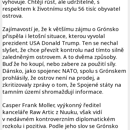
vyhovuje. Chtějí růst, ale udržitelně, s
respektem k životnímu stylu 56 tisíc obyvatel
ostrova.
Zajímavostí je, že k většímu zájmu o Grónsko
přispěla i letošní situace, kterou vyvolal
prezident USA Donald Trump. Ten se nechal
slyšet, že chce převzít kontrolu nad tímto silně
zaledněným ostrovem. A to dvěma způsoby.
Buď že ho koupí, nebo zabere za použití síly.
Dánsko, jako spojenec NATO, spolu s Grónskem
prohlásily, že ostrov není na prodej, a
zkritizovaly zprávy o tom, že Spojené státy na
tamním území shromažďují informace.
Casper Frank Moller, vyýkonný ředitel
kanceláře Raw Artic z Nuuku, však vidí
v nedávném kontroverzním diplomatickém
rozkolu i pozitiva. Podle jeho slov se Grónsko