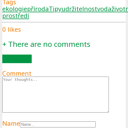
Tags
ekologie
příroda
Tipy
udržitelnost
voda
život
prostředí
0
likes
+
There are no comments
Add yours
Comment
Name