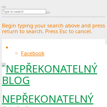
Begin typing your search above and press
return to search. Press Esc to cancel.
Facebook
Grónsko otevírá svou náruč:
Arktický ostrov nabízí turistům
nejen unikátní přírodu
By
Pražské služby
.
Published on
20.8.2025
.
28.7.2025
0
NEPŘEKONATELNÝ
Když se řekne Grónsko, většina lidí si vybaví