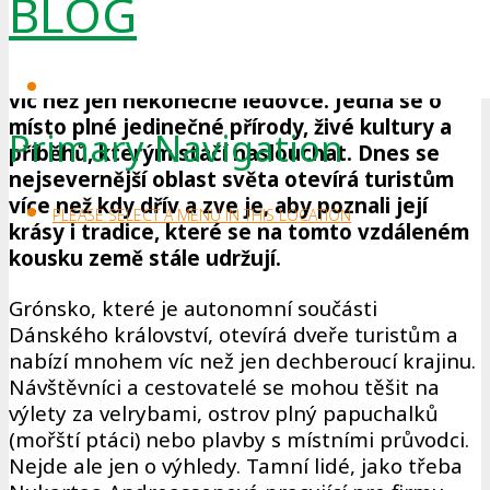
BLOG
rozsáhlé ledové pláně a odlehlé arktické
osady, které působí nedostupně a drsně. Ale
tento největší ostrov světa nabízí mnohem
víc než jen nekonečné ledovce. Jedná se o
místo plné jedinečné přírody, živé kultury a
Primary Navigation
příběhů, kterým stačí naslouchat. Dnes se
nejsevernější oblast světa otevírá turistům
více než kdy dřív a zve je, aby poznali její
PLEASE SELECT A MENU IN THIS LOCATION
krásy i tradice, které se na tomto vzdáleném
kousku země stále udržují.
Grónsko, které je autonomní součásti
Dánského království, otevírá dveře turistům a
nabízí mnohem víc než jen dechberoucí krajinu.
Návštěvníci a cestovatelé se mohou těšit na
výlety za velrybami, ostrov plný papuchalků
(mořští ptáci) nebo plavby s místními průvodci.
Nejde ale jen o výhledy. Tamní lidé, jako třeba