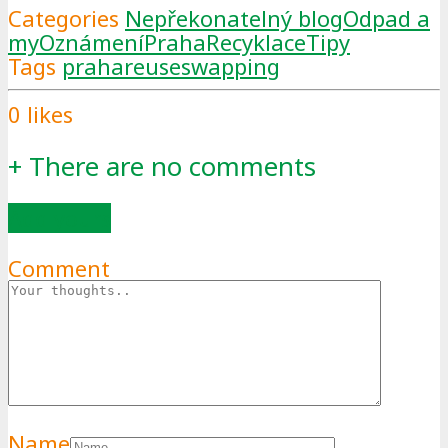
Categories
Nepřekonatelný blog
Odpad a
my
Oznámení
Praha
Recyklace
Tipy
Tags
praha
reuse
swapping
0
likes
+
There are no comments
Add yours
Comment
Name