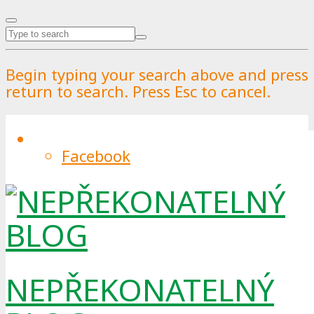
Begin typing your search above and press
return to search. Press Esc to cancel.
Facebook
REUSE DNY jsou v plném proudu –
navštivte je i Vy!
By
Pražské služby
.
Published on
13.6.2025
.
29.6.2025
0
NEPŘEKONATELNÝ
Reuse den je komunitní akcí s bohatým
programem pro celou rodinu, kde se můžete