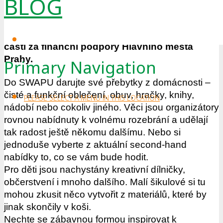
BLOG
zapojit do swapu, nechat si opravit oděv či
menší elektroniku nebo vyrobit ze starého
něco nového. Akci letos pořádá 23 městských
částí za finanční podpory Hlavního města
Prahy.
Primary Navigation
Do SWAPU darujte své přebytky z domácnosti –
čisté a funkční oblečení, obuv, hračky, knihy,
PLEASE SELECT A MENU IN THIS LOCATION
nádobí nebo cokoliv jiného. Věci jsou organizátory
rovnou nabídnuty k volnému rozebrání a udělají
tak radost ještě někomu dalšímu. Nebo si
jednoduše vyberte z aktuální second-hand
nabídky to, co se vám bude hodit.
Pro děti jsou nachystány kreativní dílničky,
občerstvení i mnoho dalšího. Malí šikulové si tu
mohou zkusit něco vytvořit z materiálů, které by
jinak skončily v koši.
Nechte se zábavnou formou inspirovat k