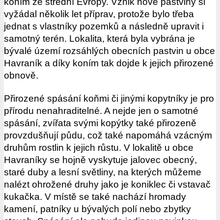
koním ze střední Evropy. Vznik nové pastviny si
vyžádal několik let příprav, protože bylo třeba
jednat s vlastníky pozemků a následně upravit i
samotný terén. Lokalita, která byla vybrána je
bývalé území rozsáhlých obecních pastvin u obce
Havraník a díky koním tak dojde k jejich přirozené
obnově.
Přirozené spásání koňmi či jinými kopytníky je pro
přírodu nenahraditelné. A nejde jen o samotné
spásání, zvířata svými kopýtky také přirozeně
provzdušňují půdu, což také napomáhá vzácným
druhům rostlin k jejich růstu. V lokalitě u obce
Havraníky se hojně vyskytuje jalovec obecný,
staré duby a lesní světliny, na kterých můžeme
nalézt ohrožené druhy jako je koniklec či vstavač
kukačka. V místě se také nachází hromady
kamení, patníky u bývalých polí nebo zbytky