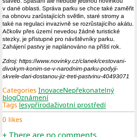
staveb. Spásání ale nebude jedinou novinkou
v dané oblasti. Správa parku se chce také zaměřit
na obnovu zarůstajících světlin, staré stromy a
také na regulaci invazivně se rozrůstajícího akátu.
Ačkoliv přes území nevedou žádné turistické
stezky, je přístupné pro návštěvníky parku.
Zahájení pastvy je naplánováno na příští rok.
Zdroj: https://www.novinky.cz/clanek/cestovani-
divokym-konim-se-v-narodnim-parku-podyji-
skvele-dari-dostanou-jiz-treti-pastvinu-40493071
Categories
Inovace
Nepřekonatelný
blog
Oznámení
Tags
lesy
příroda
životní prostředí
0
likes
+
There are no comments