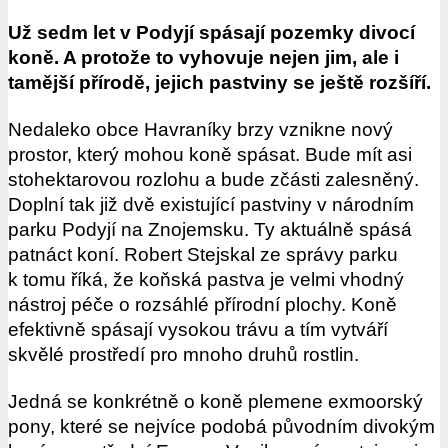
Už sedm let v Podyjí spásají pozemky divocí
koně. A protože to vyhovuje nejen jim, ale i
tamější přírodě, jejich pastviny se ještě rozšíří.
Nedaleko obce Havraníky brzy vznikne nový
prostor, který mohou koně spásat. Bude mít asi
stohektarovou rozlohu a bude zčásti zalesněný.
Doplní tak již dvě existující pastviny v národním
parku Podyjí na Znojemsku. Ty aktuálně spásá
patnáct koní. Robert Stejskal ze správy parku
k tomu říká, že koňská pastva je velmi vhodný
nástroj péče o rozsáhlé přírodní plochy. Koně
efektivně spásají vysokou trávu a tím vytváří
skvělé prostředí pro mnoho druhů rostlin.
Jedná se konkrétně o koně plemene exmoorský
pony, které se nejvíce podobá původním divokým