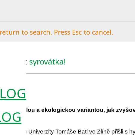
eturn to search. Press Esc to cancel.
ůže být syrovátka!
2023
0
jí být skvělou a ekologickou variantou, jak zvyšo
LOG
ch systémů Univerzity Tomáše Bati ve Zlíně přišli s 