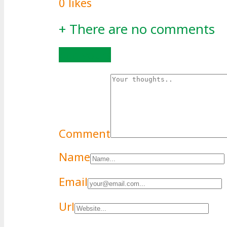
0
likes
+
There are no comments
Add yours
Comment
Name
Email
Url