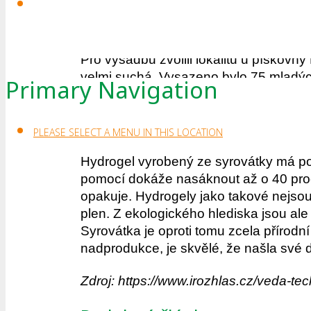
přírodního materiálu – syrovátky. Tyto
Zmínění vědci do suché půdy zasadili 
Pro výsadbu zvolili lokalitu u pískovn
velmi suchá. Vysazeno bylo 75 mladýc
Primary Navigation
bez něj. Po dvou měsících se vědci vy
které spolu s ním byly vysazeny, rostly
zaschlo.
PLEASE SELECT A MENU IN THIS LOCATION
Hydrogel vyrobený ze syrovátky má pod
pomocí dokáže nasáknout až o 40 proce
opakuje. Hydrogely jako takové nejsou 
plen. Z ekologického hlediska jsou al
Syrovátka je oproti tomu zcela přírodní
nadprodukce, je skvělé, že našla své d
Zdroj: https://www.irozhlas.cz/veda-