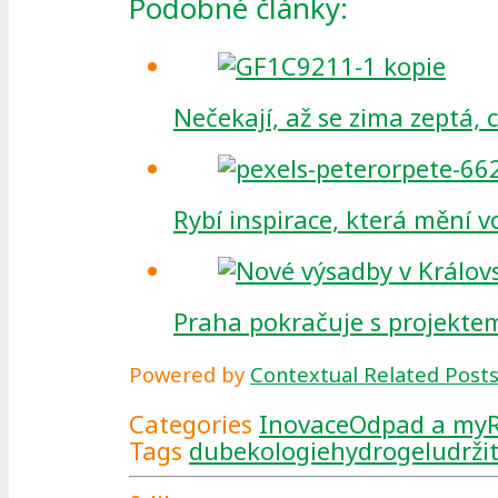
Podobné články:
Nečekají, až se zima zeptá, c
Rybí inspirace, která mění 
Praha pokračuje s projekte
Powered by
Contextual Related Post
Categories
Inovace
Odpad a my
Tags
dub
ekologie
hydrogel
udrži