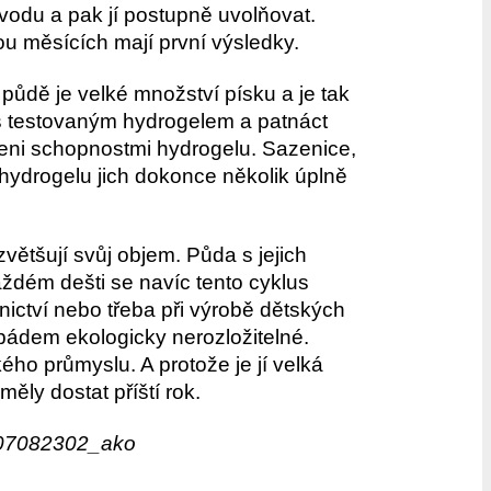
 vodu a pak jí postupně uvolňovat.
ou měsících mají první výsledky.
půdě je velké množství písku a je tak
s testovaným hydrogelem a patnáct
peni schopnostmi hydrogelu. Sazenice,
z hydrogelu jich dokonce několik úplně
ětšují svůj objem. Půda s jejich
aždém dešti se navíc tento cyklus
nictví nebo třeba při výrobě dětských
 pádem ekologicky nerozložitelné.
ého průmyslu. A protože je jí velká
ěly dostat příští rok.
2307082302_ako