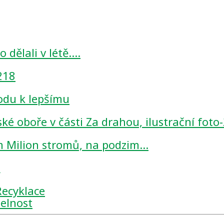
o dělali v létě.…
vodu k lepšímu
m Milion stromů, na podzim…
s
Recyklace
telnost