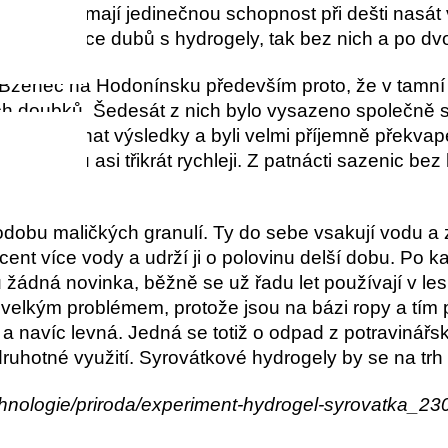
 hydrogely mají jedinečnou schopnost při dešti nasát
jak sazenice dubů s hydrogely, tak bez nich a po dv
y Bzenec na Hodonínsku především proto, že v tamní 
h doubků. Šedesát z nich bylo vysazeno společně 
dali porovnat výsledky a byli velmi příjemně překva
 v průměru asi třikrát rychleji. Z patnácti sazenic be
obu maličkých granulí. Ty do sebe vsakují vodu a zv
nt více vody a udrží ji o polovinu delší dobu. Po k
žádná novinka, běžně se už řadu let používají v les
e velkým problémem, protože jsou na bázi ropy a tím
 a navíc levná. Jedná se totiž o odpad z potravinářsk
ruhotné využití. Syrovátkové hydrogely by se na trh m
technologie/priroda/experiment-hydrogel-syrovatka_