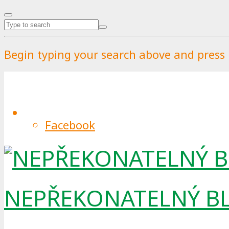
Begin typing your search above and press r
Re, Up, Down! Jaké druhy z
Facebook
By
Pražské služby
.
Published on
13.5.2022
.
13.5.
Recyklace, upcyklace, downcyklace. 
NEPŘEKONATELNÝ B
“odpadu”. Recyklace je z této troji
povědomí. Pojďme si tedy říct, jaký j