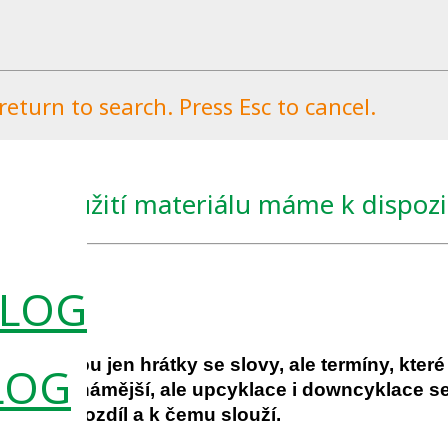
eturn to search. Press Esc to cancel.
novuvyužití materiálu máme k dispozi
2022
0
To nejsou jen hrátky se slovy, ale termíny, kter
LOG
ce asi nejznámější, ale upcyklace i downcyklace 
e v nich rozdíl a k čemu slouží.