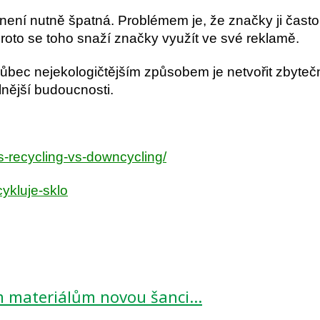
není nutně špatná. Problémem je, že značky ji často
 proto se toho snaží značky využít ve své reklamě.
vůbec nejekologičtějším způsobem je netvořit zbyteč
lnější budoucnosti.
s-recycling-vs-downcycling/
cykluje-sklo
ím materiálům novou šanci…