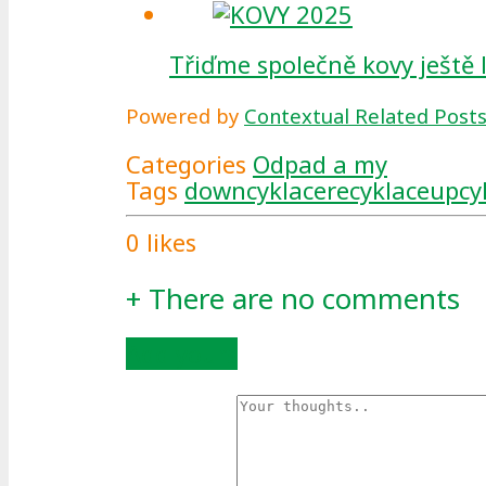
Třiďme společně kovy ještě 
Powered by
Contextual Related Post
Categories
Odpad a my
Tags
downcyklace
recyklace
upcy
0
likes
+
There are no comments
Add yours