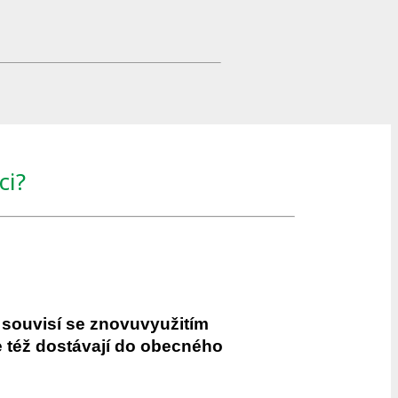
ci?
é souvisí se znovuvyužitím
se též dostávají do obecného