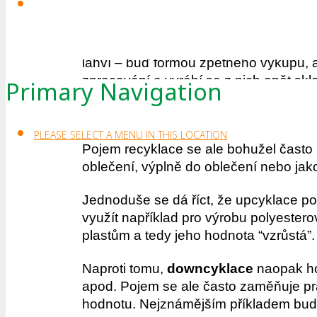
Recyklace
znamená použití zdroje v t
změny.
Recyklace se dá dobře využít na
snadno filtruje ve sběrných stanicích
lahví – buď formou zpětného výkupu, a
zpracování a vyrábí se z nich opět sklo
Primary Navigation
odvozeny od počtu obyvatel příslušných 
kde najdete nejbližší sběrné místo, m
PLEASE SELECT A MENU IN THIS LOCATION
Pojem recyklace se ale bohužel často 
oblečení, výplně do oblečení nebo jako 
Jednoduše se dá říct, že upcyklace pou
využít například pro výrobu polyester
plastům a tedy jeho hodnota “vzrůstá”.
Naproti tomu,
downcyklace
naopak ho
apod. Pojem se ale často zaměňuje prá
hodnotu. Nejznámějším příkladem bude 