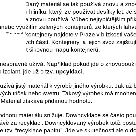
zv. kruhu. Daný materiál se tak používá znovu a zn
příklad u hliníku, který lze používat desítky let. Je
 a snadno se znovu používá. Vůbec nejtypičtějším př
nebo využitím zelených kontejnerů, ze kterých lahve 
. Zelené kontejnery najdete v Praze v blízkosti vašeh
městských částí. Kontejnery a jejich svoz zajišťují 
ůžete využít šikovnou
mapu kontejnerů
.
nesprávně užívá. Například pokud jde o znovupouži
izolant, jde už o tzv.
upcyklaci
.
žívá jistý materiál k výrobě jiného výrobku. Jak už
ových triček nebo svetrů. Takový výrobek má mnohem
 Materiál získává přidanou hodnotu.
dnotu materiálu snižuje. Downcyklace se často pou
vě za recyklaci. Downcyklovaný výrobek totiž postup
tzv. “recyklace papíru”. Jde ve skutečnosti ale o d