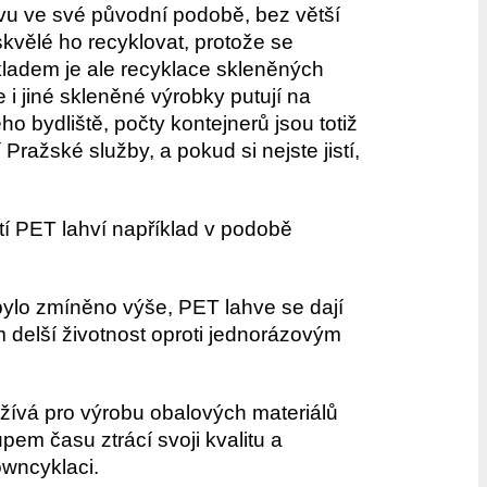
ovu ve své původní podobě, bez větší
 skvělé ho recyklovat, protože se
íkladem je ale recyklace skleněných
i jiné skleněné výrobky putují na
o bydliště, počty kontejnerů jsou totiž
Pražské služby, a pokud si nejste jistí,
tí PET lahví například v podobě
 bylo zmíněno výše, PET lahve se dají
 delší životnost oproti jednorázovým
žívá pro výrobu obalových materiálů
em času ztrácí svoji kvalitu a
owncyklaci.