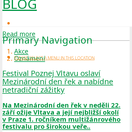
BLOG
Read more
Primary Navigation
Akce
Oznámení
PLEASE SELECT A MENU IN THIS LOCATION
Festival Poznej Vltavu oslaví
Mezinárodní den řek a nabídne
netradiční zážitky
Na Mezinárodní den řek v neděli 22.
září ožije Vltava a její nejbližší okolí
v Praze 1. ročníkem multižánrového
festivalu pro širokou veře..