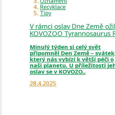
Oznámení
Recyklace
Tipy
V rámci oslav Dne Země ožil
KOVOZOO Tyrannosaurus 
Minulý týden si celý svět
připomněl Den Země – svátek
který nás vybízí k větší péči o
naši planetu. U příležitosti je
oslav se v KOVOZO..
28.4.2025