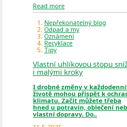
Read more
Nepřekonatelný blog
Odpad a my
Oznámení
Recyklace
Tipy
Vlastní uhlíkovou stopu sníž
i malými kroky
I drobné změny v každodenn
životě mohou přispět k ochra
klimatu. Začít můžete třeba
hned u potravin, oblečení ne
vlastní dopravy. Do..