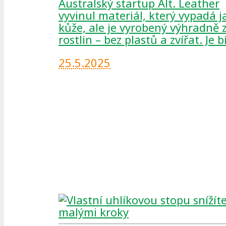
Australský startup Alt. Leather
vyvinul materiál, který vypadá j
kůže, ale je vyrobený výhradně 
rostlin – bez plastů a zvířat. Je bi
25.5.2025