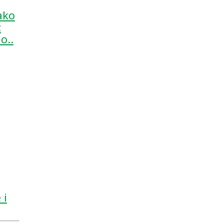
ako
z
o..